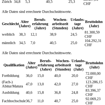
Zürich
34,8
5,3
40,5
25,3
CHF
Alle Daten sind errechnete Durchschnittswerte.
Berufs­
Wochen­
Urlaubs­
Alter
Bruttolohn
Geschlecht
erfahrung
arbeitszeit
tage
(Jahre)
(Jahr)
(Jahre)
(Stunden)
(Jahre)
81.300,59
weiblich
38,3
12,1
38,9
24,5
CHF
104.292,31
männlich
34,5
7,0
40,5
25,0
CHF
Alle Daten sind errechnete Durchschnittswerte.
Berufs­
Wochen­
Urlaubs­
Alter
Bruttolohn
Qualifikation
erfahrung
arbeitszeit
tage
(Jahre)
(Jahr)
(Jahre)
(Stunden)
(Jahr)
72.000,00
Fortbildung
36,0
15,0
40,0
20,0
CHF
(Fach-)
123.286,15
47,0
13,0
42,0
27,0
Abitur/Matura
CHF
83.396,37
Ausbildung
40,6
15,8
36,8
24,8
CHF
92.069,23
Fachhochschule
36,7
11,0
40,7
25,0
CHF