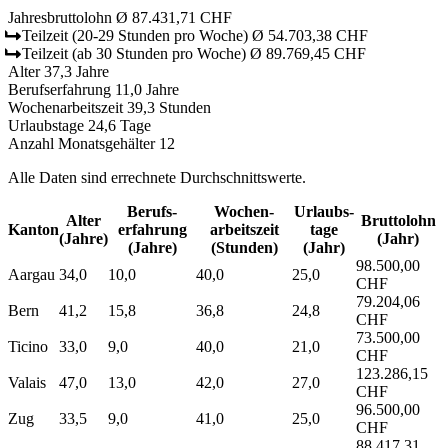
Jahresbruttolohn
Ø 87.431,71 CHF
Teilzeit
(20-29 Stunden pro Woche)
Ø 54.703,38 CHF
Teilzeit
(ab 30 Stunden pro Woche)
Ø 89.769,45 CHF
Alter
37,3 Jahre
Berufserfahrung
11,0 Jahre
Wochenarbeitszeit
39,3 Stunden
Urlaubstage
24,6 Tage
Anzahl Monatsgehälter
12
Alle Daten sind errechnete Durchschnittswerte.
Berufs­
Wochen­
Urlaubs­
Alter
Bruttolohn
Kanton
erfahrung
arbeitszeit
tage
(Jahre)
(Jahr)
(Jahre)
(Stunden)
(Jahr)
98.500,00
Aargau
34,0
10,0
40,0
25,0
CHF
79.204,06
Bern
41,2
15,8
36,8
24,8
CHF
73.500,00
Ticino
33,0
9,0
40,0
21,0
CHF
123.286,15
Valais
47,0
13,0
42,0
27,0
CHF
96.500,00
Zug
33,5
9,0
41,0
25,0
CHF
88.417,31