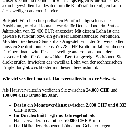
Unser Rechner berechnet auf Basis angezeigten Bruttolohns des
aktuell gewählten Landes den um die Kaufkraft bereinigten Lohn
der jeweiligen anderen Länder.
Beispiel
: Für einen beispielhaften Beruf mit abgeschlossener
Ausbildung wird auf lohnanalyse.de für Deutschland ein Brutto-
Jahreslohn von 32.400 EUR angezeigt. Mit diesem Lohn ist eine
gewisse Kaufkraft bzw. ein gewisser Lebensstandard verbunden.
Möchten Sie diesen Standard als Angestellter in der Schweiz halten,
müssten Sie dort mindestens 55.728 CHF Brutto im Jahr verdienen.
Darüber hinaus wird für das jeweilige andere Land auch der
passende Lohn für den gewählten Beruf angezeigt. So können Sie
direkt prüfen, inwiefern der jeweilige Lohn von der rechnerischen
Empfehlung abweicht oder mit dieser übereinstimmt.
Wie viel verdient man als
Hausverwalter/in
in der Schweiz
Als Hausverwalter/in verdienen Sie zwischen
24.000 CHF
und
100.000 CHF
Brutto
im Jahr
.
Das ist ein
Monatsverdienst
zwischen
2.000 CHF
und
8.333
CHF
Brutto.
Im Durchschnitt
liegt
das Jahresgehalt
als
Hausverwalter/in damit bei
50.800 CHF
Brutto.
Die Hälfte
der erhobenen Löhne und Gehälter liegen