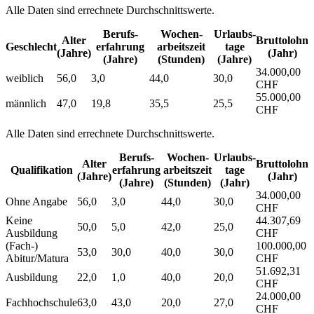
Alle Daten sind errechnete Durchschnittswerte.
Berufs­
Wochen­
Urlaubs­
Alter
Bruttolohn
Geschlecht
erfahrung
arbeitszeit
tage
(Jahre)
(Jahr)
(Jahre)
(Stunden)
(Jahre)
34.000,00
weiblich
56,0
3,0
44,0
30,0
CHF
55.000,00
männlich
47,0
19,8
35,5
25,5
CHF
Alle Daten sind errechnete Durchschnittswerte.
Berufs­
Wochen­
Urlaubs­
Alter
Bruttolohn
Qualifikation
erfahrung
arbeitszeit
tage
(Jahre)
(Jahr)
(Jahre)
(Stunden)
(Jahr)
34.000,00
Ohne Angabe
56,0
3,0
44,0
30,0
CHF
Keine
44.307,69
50,0
5,0
42,0
25,0
Ausbildung
CHF
(Fach-)
100.000,00
53,0
30,0
40,0
30,0
Abitur/Matura
CHF
51.692,31
Ausbildung
22,0
1,0
40,0
20,0
CHF
24.000,00
Fachhochschule
63,0
43,0
20,0
27,0
CHF