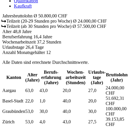
Qualifikation
Kaufkraft
Jahresbruttolohn
Ø 50.800,00 CHF
Teilzeit
(20-29 Stunden pro Woche)
Ø 24.000,00 CHF
Teilzeit
(ab 30 Stunden pro Woche)
Ø 57.500,00 CHF
Alter
48,8 Jahre
Berufserfahrung
16,4 Jahre
Wochenarbeitszeit
37,2 Stunden
Urlaubstage
26,4 Tage
Anzahl Monatsgehälter
12
Alle Daten sind errechnete Durchschnittswerte.
Berufs­
Wochen­
Urlaubs­
Alter
Bruttolohn
Kanton
erfahrung
arbeitszeit
tage
(Jahre)
(Jahr)
(Jahre)
(Stunden)
(Jahr)
24.000,00
Aargau
63,0
43,0
20,0
27,0
CHF
51.692,31
Basel-Stadt
22,0
1,0
40,0
20,0
CHF
100.000,00
Graubünden
53,0
30,0
40,0
30,0
CHF
39.153,85
Zürich
53,0
4,0
43,0
27,5
CHF