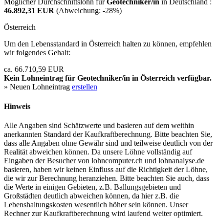
Möglicher Durchschnittslohn für
Geotechniker/in
in Deutschland :
46.892,31 EUR
(Abweichung:
-28%
)
Österreich
Um den Lebensstandard in Österreich halten zu können, empfehlen
wir folgendes Gehalt:
ca. 66.710,59 EUR
Kein Lohneintrag für
Geotechniker/in
in Österreich verfügbar.
» Neuen Lohneintrag
erstellen
Hinweis
Alle Angaben sind Schätzwerte und basieren auf dem weithin
anerkannten Standard der Kaufkraftberechnung. Bitte beachten Sie,
dass alle Angaben ohne Gewähr sind und teilweise deutlich von der
Realität abweichen können. Da unsere Löhne vollständig auf
Eingaben der Besucher von lohncomputer.ch und lohnanalyse.de
basieren, haben wir keinen Einfluss auf die Richtigkeit der Löhne,
die wir zur Berechnung heranziehen. Bitte beachten Sie auch, dass
die Werte in einigen Gebieten, z.B. Ballungsgebieten und
Großstädten deutlich abweichen können, da hier z.B. die
Lebenshaltungskosten wesentlich höher sein können. Unser
Rechner zur Kaufkraftberechnung wird laufend weiter optimiert.