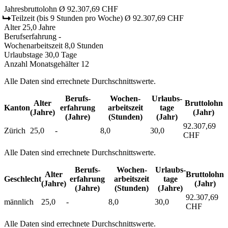
Jahresbruttolohn
Ø 92.307,69 CHF
Teilzeit
(bis 9 Stunden pro Woche)
Ø 92.307,69 CHF
Alter
25,0 Jahre
Berufserfahrung
-
Wochenarbeitszeit
8,0 Stunden
Urlaubstage
30,0 Tage
Anzahl Monatsgehälter
12
Alle Daten sind errechnete Durchschnittswerte.
Berufs­
Wochen­
Urlaubs­
Alter
Bruttolohn
Kanton
erfahrung
arbeitszeit
tage
(Jahre)
(Jahr)
(Jahre)
(Stunden)
(Jahr)
92.307,69
Zürich
25,0
-
8,0
30,0
CHF
Alle Daten sind errechnete Durchschnittswerte.
Berufs­
Wochen­
Urlaubs­
Alter
Bruttolohn
Geschlecht
erfahrung
arbeitszeit
tage
(Jahre)
(Jahr)
(Jahre)
(Stunden)
(Jahre)
92.307,69
männlich
25,0
-
8,0
30,0
CHF
Alle Daten sind errechnete Durchschnittswerte.