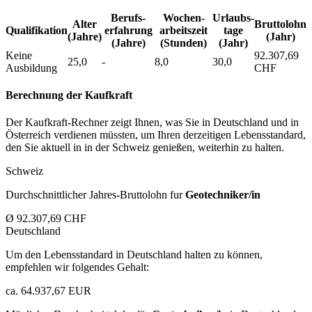
Berufs­
Wochen­
Urlaubs­
Alter
Bruttolohn
Qualifikation
erfahrung
arbeitszeit
tage
(Jahre)
(Jahr)
(Jahre)
(Stunden)
(Jahr)
Keine
92.307,69
25,0
-
8,0
30,0
Ausbildung
CHF
Berechnung der Kaufkraft
Der Kaufkraft-Rechner zeigt Ihnen, was Sie in Deutschland und in
Österreich verdienen müssten, um Ihren derzeitigen Lebensstandard,
den Sie aktuell in in der Schweiz genießen, weiterhin zu halten.
Schweiz
Durchschnittlicher Jahres-Bruttolohn fur
Geotechniker/in
Ø 92.307,69 CHF
Deutschland
Um den Lebensstandard in Deutschland halten zu können,
empfehlen wir folgendes Gehalt:
ca. 64.937,67 EUR