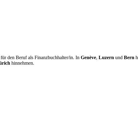
ür den Beruf als Finanzbuchhalter/in. In
Genève
,
Luzern
und
Bern
h
ürich
hinnehmen.