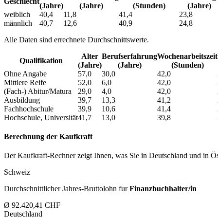
Geschlecht
(Jahre)
(Jahre)
(Stunden)
(Jahre)
weiblich
40,4
11,8
41,4
23,8
männlich
40,7
12,6
40,9
24,8
Alle Daten sind errechnete Durchschnittswerte.
Alter
Berufs­erfahrung
Wochen­arbeitszeit
Qualifikation
(Jahre)
(Jahre)
(Stunden)
Ohne Angabe
57,0
30,0
42,0
Mittlere Reife
52,0
6,0
42,0
(Fach-) Abitur/Matura
29,0
4,0
42,0
Ausbildung
39,7
13,3
41,2
Fachhochschule
39,9
10,6
41,4
Hochschule, Universität
41,7
13,0
39,8
Berechnung der Kaufkraft
Der Kaufkraft-Rechner zeigt Ihnen, was Sie in Deutschland und in Öst
Schweiz
Durchschnittlicher Jahres-Bruttolohn fur
Finanzbuchhalter/in
Ø 92.420,41 CHF
Deutschland