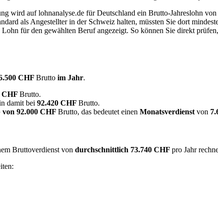
dung wird auf lohnanalyse.de für Deutschland ein Brutto-Jahreslohn vo
dard als Angestellter in der Schweiz halten, müssten Sie dort mindes
e Lohn für den gewählten Beruf angezeigt. So können Sie direkt prüfen
6.500 CHF
Brutto
im Jahr
.
2 CHF
Brutto.
in damit bei
92.420 CHF
Brutto.
 von
92.000 CHF
Brutto, das bedeutet einen
Monatsverdienst
von
7
inem Bruttoverdienst von
durchschnittlich
73.740 CHF
pro Jahr rechn
iten: