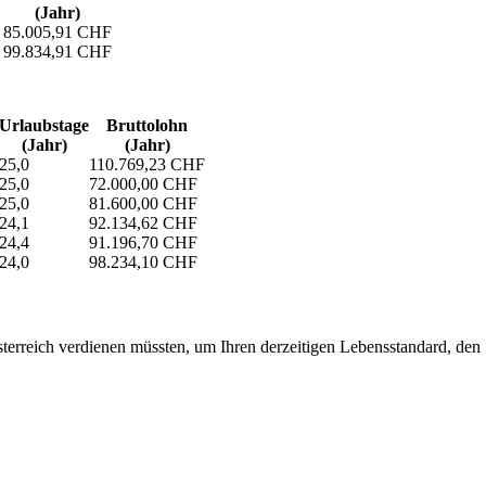
(Jahr)
85.005,91 CHF
99.834,91 CHF
Urlaubs­tage
Bruttolohn
(Jahr)
(Jahr)
25,0
110.769,23 CHF
25,0
72.000,00 CHF
25,0
81.600,00 CHF
24,1
92.134,62 CHF
24,4
91.196,70 CHF
24,0
98.234,10 CHF
erreich verdienen müssten, um Ihren derzeitigen Lebensstandard, den Si