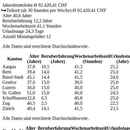
Jahresbruttolohn
Ø 92.420,41 CHF
Teilzeit
(ab 30 Stunden pro Woche)
Ø 92.420,41 CHF
Alter
40,6 Jahre
Berufserfahrung
12,2 Jahre
Wochenarbeitszeit
41,1 Stunden
Urlaubstage
24,3 Tage
Anzahl Monatsgehälter
12
Alle Daten sind errechnete Durchschnittswerte.
Alter
Berufs­erfahrung
Wochen­arbeitszeit
Urlaubs­t
Kanton
(Jahre)
(Jahre)
(Stunden)
(Jahr)
Aargau
37,8
10,5
41,3
25,2
Bern
39,4
14,0
41,2
25,0
Basel-Stadt
45,1
14,4
41,5
24,0
Genève
37,0
15,0
39,0
25,0
Luzern
30,0
15,0
40,0
25,0
St. Gallen
51,0
15,0
40,0
24,5
Schaffhausen
32,8
6,5
40,8
25,0
Zug
46,5
2,5
40,0
22,5
Zürich
40,4
14,1
41,5
23,5
Alle Daten sind errechnete Durchschnittswerte.
Alter
Berufs­erfahrung
Wochen­arbeitszeit
Urlaubs­tag