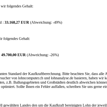
wir folgendes Gehalt:
d :
33.168,27 EUR
(Abweichung:
-49%
)
r folgendes Gehalt:
:
49.700,00 EUR
(Abweichung:
-26%
)
ten Standard der Kaufkraftberechnung. Bitte beachten Sie, dass alle 
ucher von lohncomputer.ch und lohnanalyse.de basieren, haben wir kei
eten, z.B. Ballungsgebieten und Großstädten deutlich abweichen können
timiert. Sollte Ihnen ein Fehler auffallen, schreiben Sie uns gerne e
ell gewählten Landes den um die Kaufkraft bereinigten Lohn der jeweil