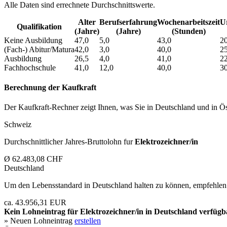
Alle Daten sind errechnete Durchschnittswerte.
Alter
Berufs­erfahrung
Wochen­arbeitszeit
Ur
Qualifikation
(Jahre)
(Jahre)
(Stunden)
Keine Ausbildung
47,0
5,0
43,0
20
(Fach-) Abitur/Matura
42,0
3,0
40,0
25
Ausbildung
26,5
4,0
41,0
22
Fachhochschule
41,0
12,0
40,0
30
Berechnung der Kaufkraft
Der Kaufkraft-Rechner zeigt Ihnen, was Sie in Deutschland und in Öst
Schweiz
Durchschnittlicher Jahres-Bruttolohn fur
Elektrozeichner/in
Ø 62.483,08 CHF
Deutschland
Um den Lebensstandard in Deutschland halten zu können, empfehlen 
ca. 43.956,31 EUR
Kein Lohneintrag für
Elektrozeichner/in
in Deutschland verfügb
» Neuen Lohneintrag
erstellen