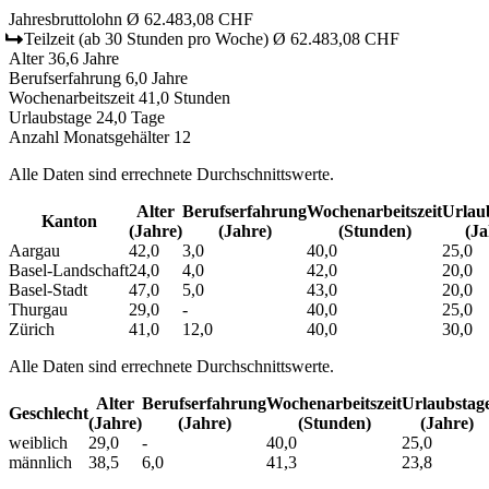
Jahresbruttolohn
Ø 62.483,08 CHF
Teilzeit
(ab 30 Stunden pro Woche)
Ø 62.483,08 CHF
Alter
36,6 Jahre
Berufserfahrung
6,0 Jahre
Wochenarbeitszeit
41,0 Stunden
Urlaubstage
24,0 Tage
Anzahl Monatsgehälter
12
Alle Daten sind errechnete Durchschnittswerte.
Alter
Berufs­erfahrung
Wochen­arbeitszeit
Urlaub
Kanton
(Jahre)
(Jahre)
(Stunden)
(Ja
Aargau
42,0
3,0
40,0
25,0
Basel-Landschaft
24,0
4,0
42,0
20,0
Basel-Stadt
47,0
5,0
43,0
20,0
Thurgau
29,0
-
40,0
25,0
Zürich
41,0
12,0
40,0
30,0
Alle Daten sind errechnete Durchschnittswerte.
Alter
Berufs­erfahrung
Wochen­arbeitszeit
Urlaubs­tag
Geschlecht
(Jahre)
(Jahre)
(Stunden)
(Jahre)
weiblich
29,0
-
40,0
25,0
männlich
38,5
6,0
41,3
23,8