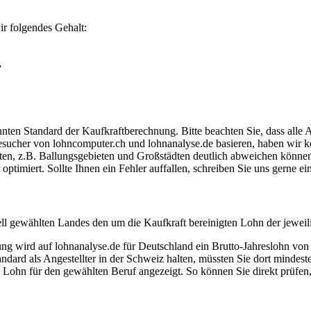
r folgendes Gehalt:
.
ten Standard der Kaufkraftberechnung. Bitte beachten Sie, dass alle 
ucher von lohncomputer.ch und lohnanalyse.de basieren, haben wir kei
eten, z.B. Ballungsgebieten und Großstädten deutlich abweichen können
timiert. Sollte Ihnen ein Fehler auffallen, schreiben Sie uns gerne e
ell gewählten Landes den um die Kaufkraft bereinigten Lohn der jeweil
dung wird auf lohnanalyse.de für Deutschland ein Brutto-Jahreslohn vo
dard als Angestellter in der Schweiz halten, müssten Sie dort mindes
e Lohn für den gewählten Beruf angezeigt. So können Sie direkt prüfen