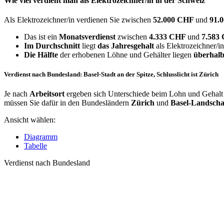
Wie viel verdient man als
Elektrozeichner/in
in der Schweiz
Als Elektrozeichner/in verdienen Sie zwischen
52.000 CHF
und
91.
Das ist ein
Monatsverdienst
zwischen
4.333 CHF
und
7.583
Im Durchschnitt
liegt
das Jahresgehalt
als Elektrozeichner/i
Die Hälfte
der erhobenen Löhne und Gehälter liegen
überhalb
Verdienst nach Bundesland: Basel-Stadt an der Spitze, Schlusslicht ist Zürich
Je nach
Arbeitsort
ergeben sich Unterschiede beim Lohn und Gehalt f
müssen Sie dafür in den Bundesländern
Zürich
und
Basel-Landscha
Ansicht wählen:
Diagramm
Tabelle
Verdienst nach Bundesland