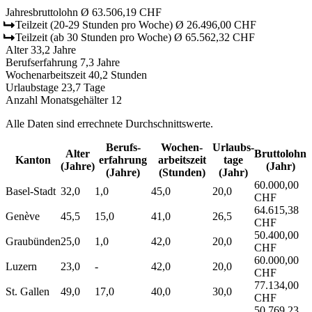
Jahresbruttolohn
Ø 63.506,19 CHF
Teilzeit
(20-29 Stunden pro Woche)
Ø 26.496,00 CHF
Teilzeit
(ab 30 Stunden pro Woche)
Ø 65.562,32 CHF
Alter
33,2 Jahre
Berufserfahrung
7,3 Jahre
Wochenarbeitszeit
40,2 Stunden
Urlaubstage
23,7 Tage
Anzahl Monatsgehälter
12
Alle Daten sind errechnete Durchschnittswerte.
Berufs­
Wochen­
Urlaubs­
Alter
Bruttolohn
Kanton
erfahrung
arbeitszeit
tage
(Jahre)
(Jahr)
(Jahre)
(Stunden)
(Jahr)
60.000,00
Basel-Stadt
32,0
1,0
45,0
20,0
CHF
64.615,38
Genève
45,5
15,0
41,0
26,5
CHF
50.400,00
Graubünden
25,0
1,0
42,0
20,0
CHF
60.000,00
Luzern
23,0
-
42,0
20,0
CHF
77.134,00
St. Gallen
49,0
17,0
40,0
30,0
CHF
50.769,23