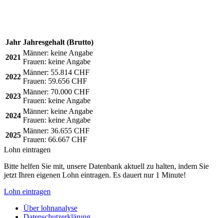
Jahr
Jahresgehalt (Brutto)
Männer:
keine Angabe
2021
Frauen:
keine Angabe
Männer:
55.814 CHF
2022
Frauen:
59.656 CHF
Männer:
70.000 CHF
2023
Frauen:
keine Angabe
Männer:
keine Angabe
2024
Frauen:
keine Angabe
Männer:
36.655 CHF
2025
Frauen:
66.667 CHF
Lohn eintragen
Bitte helfen Sie mit, unsere Datenbank aktuell zu halten, indem Sie
jetzt Ihren eigenen Lohn eintragen. Es dauert nur 1 Minute!
Lohn eintragen
Über lohnanalyse
Datenschutzerklärung