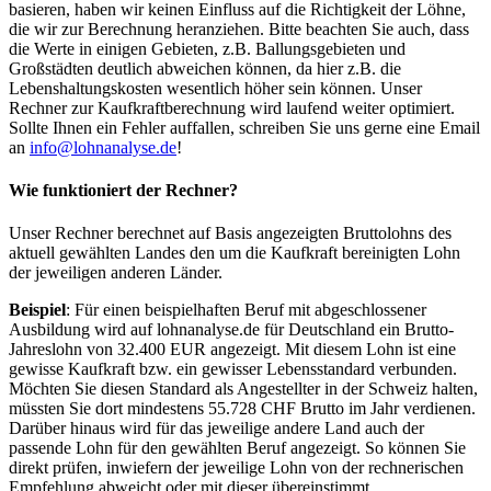
basieren, haben wir keinen Einfluss auf die Richtigkeit der Löhne,
die wir zur Berechnung heranziehen. Bitte beachten Sie auch, dass
die Werte in einigen Gebieten, z.B. Ballungsgebieten und
Großstädten deutlich abweichen können, da hier z.B. die
Lebenshaltungskosten wesentlich höher sein können. Unser
Rechner zur Kaufkraftberechnung wird laufend weiter optimiert.
Sollte Ihnen ein Fehler auffallen, schreiben Sie uns gerne eine Email
an
info@lohnanalyse.de
!
Wie funktioniert der Rechner?
Unser Rechner berechnet auf Basis angezeigten Bruttolohns des
aktuell gewählten Landes den um die Kaufkraft bereinigten Lohn
der jeweiligen anderen Länder.
Beispiel
: Für einen beispielhaften Beruf mit abgeschlossener
Ausbildung wird auf lohnanalyse.de für Deutschland ein Brutto-
Jahreslohn von 32.400 EUR angezeigt. Mit diesem Lohn ist eine
gewisse Kaufkraft bzw. ein gewisser Lebensstandard verbunden.
Möchten Sie diesen Standard als Angestellter in der Schweiz halten,
müssten Sie dort mindestens 55.728 CHF Brutto im Jahr verdienen.
Darüber hinaus wird für das jeweilige andere Land auch der
passende Lohn für den gewählten Beruf angezeigt. So können Sie
direkt prüfen, inwiefern der jeweilige Lohn von der rechnerischen
Empfehlung abweicht oder mit dieser übereinstimmt.