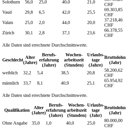
Solothurn
56,0
25,0
40,0
21,0
CHF
69.303,85
Vaud
29,8
6,5
42,0
25,5
CHF
37.218,46
Valais
25,0
2,0
44,0
20,0
CHF
66.378,55
Zürich
30,1
2,8
37,1
23,6
CHF
Alle Daten sind errechnete Durchschnittswerte.
Berufs­
Wochen­
Urlaubs­
Alter
Bruttolohn
Geschlecht
erfahrung
arbeitszeit
tage
(Jahre)
(Jahr)
(Jahre)
(Stunden)
(Jahre)
58.200,62
weiblich
32,2
5,4
38,5
20,8
CHF
65.954,92
männlich
33,7
8,1
40,9
25,1
CHF
Alle Daten sind errechnete Durchschnittswerte.
Berufs­
Wochen­
Urlaubs­
Alter
Bruttolohn
Qualifikation
erfahrung
arbeitszeit
tage
(Jahre)
(Jahr)
(Jahre)
(Stunden)
(Jahr)
80.000,00
Ohne Angabe
35,0
1,0
40,0
25,0
CHF