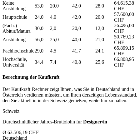
Keine
64.615,38
53,0
20,0
42,0
28,0
Ausbildung
CHF
57.600,00
Hauptschule
24,0
4,0
42,0
20,0
CHF
(Fach-)
26.496,00
30,0
2,0
20,0
12,0
Abitur/Matura
CHF
50.769,23
Ausbildung
56,0
25,0
40,0
21,0
CHF
65.899,15
Fachhochschule
29,0
4,5
41,7
24,1
CHF
Hochschule,
66.808,95
34,4
7,4
40,8
25,6
Universität
CHF
Berechnung der Kaufkraft
Der Kaufkraft-Rechner zeigt Ihnen, was Sie in Deutschland und in
Österreich verdienen müssten, um Ihren derzeitigen Lebensstandard,
den Sie aktuell in in der Schweiz genießen, weiterhin zu halten.
Schweiz
Durchschnittlicher Jahres-Bruttolohn fur
Designer/in
Ø 63.506,19 CHF
Deutschland