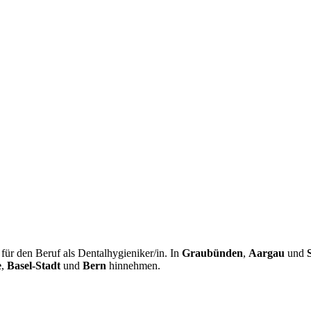
ür den Beruf als Dentalhygieniker/in. In
Graubünden
,
Aargau
und
e
,
Basel-Stadt
und
Bern
hinnehmen.