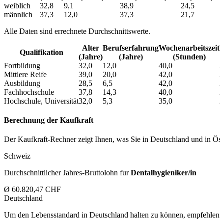
weiblich
32,8
9,1
38,9
24,5
männlich
37,3
12,0
37,3
21,7
Alle Daten sind errechnete Durchschnittswerte.
Alter
Berufs­erfahrung
Wochen­arbeitszeit
Qualifikation
(Jahre)
(Jahre)
(Stunden)
Fortbildung
32,0
12,0
40,0
Mittlere Reife
39,0
20,0
42,0
Ausbildung
28,5
6,5
42,0
Fachhochschule
37,8
14,3
40,0
Hochschule, Universität
32,0
5,3
35,0
Berechnung der Kaufkraft
Der Kaufkraft-Rechner zeigt Ihnen, was Sie in Deutschland und in Öst
Schweiz
Durchschnittlicher Jahres-Bruttolohn fur
Dentalhygieniker/in
Ø 60.820,47 CHF
Deutschland
Um den Lebensstandard in Deutschland halten zu können, empfehlen 