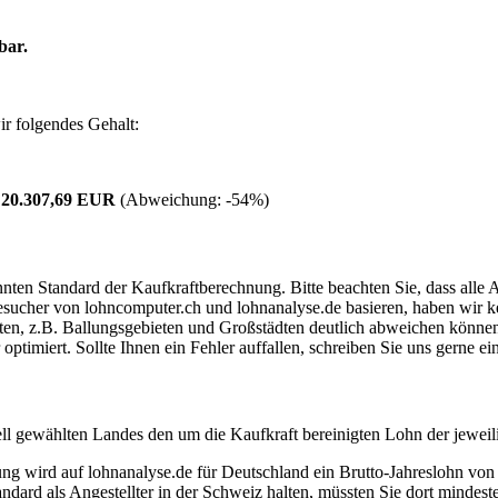
bar.
r folgendes Gehalt:
:
20.307,69 EUR
(Abweichung:
-54%
)
ten Standard der Kaufkraftberechnung. Bitte beachten Sie, dass alle 
ucher von lohncomputer.ch und lohnanalyse.de basieren, haben wir kei
eten, z.B. Ballungsgebieten und Großstädten deutlich abweichen können
timiert. Sollte Ihnen ein Fehler auffallen, schreiben Sie uns gerne e
ell gewählten Landes den um die Kaufkraft bereinigten Lohn der jeweil
dung wird auf lohnanalyse.de für Deutschland ein Brutto-Jahreslohn vo
dard als Angestellter in der Schweiz halten, müssten Sie dort mindes