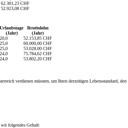
62.301,23 CHF
52.923,08 CHF
Urlaubs­tage
Bruttolohn
(Jahr)
(Jahr)
20,0
52.153,85 CHF
25,0
60.000,00 CHF
25,0
53.028,00 CHF
24,0
75.784,62 CHF
24,0
53.802,20 CHF
erreich verdienen müssten, um Ihren derzeitigen Lebensstandard, den Si
wir folgendes Gehalt: