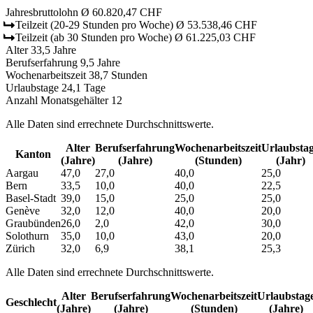
Jahresbruttolohn
Ø 60.820,47 CHF
Teilzeit
(20-29 Stunden pro Woche)
Ø 53.538,46 CHF
Teilzeit
(ab 30 Stunden pro Woche)
Ø 61.225,03 CHF
Alter
33,5 Jahre
Berufserfahrung
9,5 Jahre
Wochenarbeitszeit
38,7 Stunden
Urlaubstage
24,1 Tage
Anzahl Monatsgehälter
12
Alle Daten sind errechnete Durchschnittswerte.
Alter
Berufs­erfahrung
Wochen­arbeitszeit
Urlaubs­ta
Kanton
(Jahre)
(Jahre)
(Stunden)
(Jahr)
Aargau
47,0
27,0
40,0
25,0
Bern
33,5
10,0
40,0
22,5
Basel-Stadt
39,0
15,0
25,0
25,0
Genève
32,0
12,0
40,0
20,0
Graubünden
26,0
2,0
42,0
30,0
Solothurn
35,0
10,0
43,0
20,0
Zürich
32,0
6,9
38,1
25,3
Alle Daten sind errechnete Durchschnittswerte.
Alter
Berufs­erfahrung
Wochen­arbeitszeit
Urlaubs­tag
Geschlecht
(Jahre)
(Jahre)
(Stunden)
(Jahre)