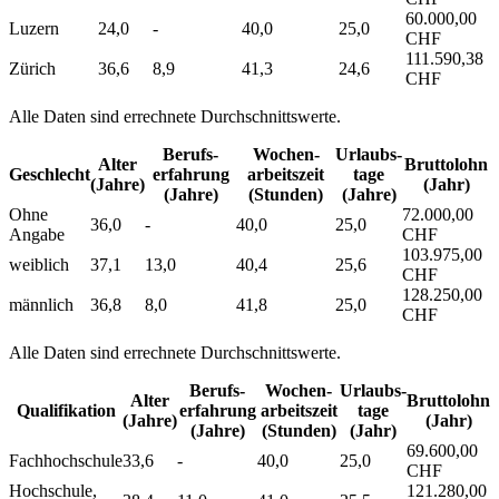
60.000,00
Luzern
24,0
-
40,0
25,0
CHF
111.590,38
Zürich
36,6
8,9
41,3
24,6
CHF
Alle Daten sind errechnete Durchschnittswerte.
Berufs­
Wochen­
Urlaubs­
Alter
Bruttolohn
Geschlecht
erfahrung
arbeitszeit
tage
(Jahre)
(Jahr)
(Jahre)
(Stunden)
(Jahre)
Ohne
72.000,00
36,0
-
40,0
25,0
Angabe
CHF
103.975,00
weiblich
37,1
13,0
40,4
25,6
CHF
128.250,00
männlich
36,8
8,0
41,8
25,0
CHF
Alle Daten sind errechnete Durchschnittswerte.
Berufs­
Wochen­
Urlaubs­
Alter
Bruttolohn
Qualifikation
erfahrung
arbeitszeit
tage
(Jahre)
(Jahr)
(Jahre)
(Stunden)
(Jahr)
69.600,00
Fachhochschule
33,6
-
40,0
25,0
CHF
Hochschule,
121.280,00