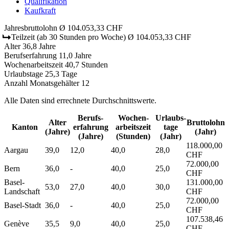
Qualifikation
Kaufkraft
Jahresbruttolohn
Ø 104.053,33 CHF
Teilzeit
(ab 30 Stunden pro Woche)
Ø 104.053,33 CHF
Alter
36,8 Jahre
Berufserfahrung
11,0 Jahre
Wochenarbeitszeit
40,7 Stunden
Urlaubstage
25,3 Tage
Anzahl Monatsgehälter
12
Alle Daten sind errechnete Durchschnittswerte.
Berufs­
Wochen­
Urlaubs­
Alter
Bruttolohn
Kanton
erfahrung
arbeitszeit
tage
(Jahre)
(Jahr)
(Jahre)
(Stunden)
(Jahr)
118.000,00
Aargau
39,0
12,0
40,0
28,0
CHF
72.000,00
Bern
36,0
-
40,0
25,0
CHF
Basel-
131.000,00
53,0
27,0
40,0
30,0
Landschaft
CHF
72.000,00
Basel-Stadt
36,0
-
40,0
25,0
CHF
107.538,46
Genève
35,5
9,0
40,0
25,0
CHF