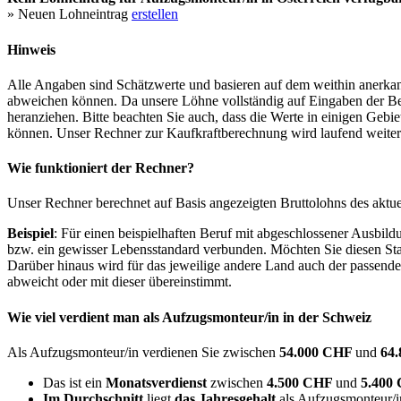
» Neuen Lohneintrag
erstellen
Hinweis
Alle Angaben sind Schätzwerte und basieren auf dem weithin anerkann
abweichen können. Da unsere Löhne vollständig auf Eingaben der Bes
heranziehen. Bitte beachten Sie auch, dass die Werte in einigen Gebi
können. Unser Rechner zur Kaufkraftberechnung wird laufend weiter op
Wie funktioniert der Rechner?
Unser Rechner berechnet auf Basis angezeigten Bruttolohns des aktu
Beispiel
: Für einen beispielhaften Beruf mit abgeschlossener Ausbil
bzw. ein gewisser Lebensstandard verbunden. Möchten Sie diesen Stan
Darüber hinaus wird für das jeweilige andere Land auch der passend
abweicht oder mit dieser übereinstimmt.
Wie viel verdient man als
Aufzugsmonteur/in
in der Schweiz
Als Aufzugsmonteur/in verdienen Sie zwischen
54.000 CHF
und
64
Das ist ein
Monatsverdienst
zwischen
4.500 CHF
und
5.400
Im Durchschnitt
liegt
das Jahresgehalt
als Aufzugsmonteur/i