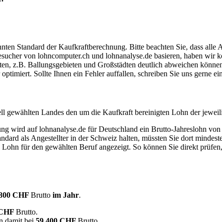
ten Standard der Kaufkraftberechnung. Bitte beachten Sie, dass alle 
ucher von lohncomputer.ch und lohnanalyse.de basieren, haben wir kei
eten, z.B. Ballungsgebieten und Großstädten deutlich abweichen können
timiert. Sollte Ihnen ein Fehler auffallen, schreiben Sie uns gerne e
ell gewählten Landes den um die Kaufkraft bereinigten Lohn der jeweil
dung wird auf lohnanalyse.de für Deutschland ein Brutto-Jahreslohn vo
dard als Angestellter in der Schweiz halten, müssten Sie dort mindes
e Lohn für den gewählten Beruf angezeigt. So können Sie direkt prüfen
.800 CHF
Brutto
im Jahr
.
 CHF
Brutto.
n damit bei
59.400 CHF
Brutto.