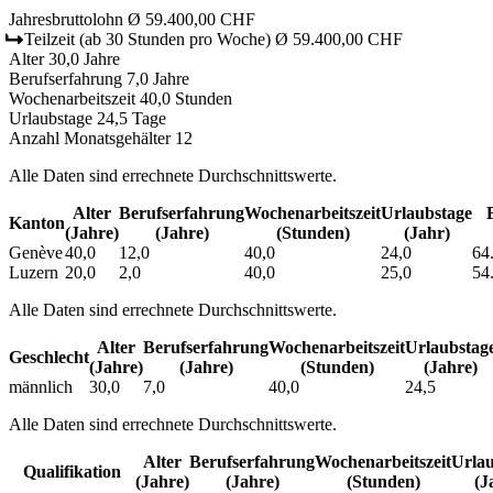
Jahresbruttolohn
Ø 59.400,00 CHF
Teilzeit
(ab 30 Stunden pro Woche)
Ø 59.400,00 CHF
Alter
30,0 Jahre
Berufserfahrung
7,0 Jahre
Wochenarbeitszeit
40,0 Stunden
Urlaubstage
24,5 Tage
Anzahl Monatsgehälter
12
Alle Daten sind errechnete Durchschnittswerte.
Alter
Berufs­erfahrung
Wochen­arbeitszeit
Urlaubs­tage
Kanton
(Jahre)
(Jahre)
(Stunden)
(Jahr)
Genève
40,0
12,0
40,0
24,0
64
Luzern
20,0
2,0
40,0
25,0
54
Alle Daten sind errechnete Durchschnittswerte.
Alter
Berufs­erfahrung
Wochen­arbeitszeit
Urlaubs­tag
Geschlecht
(Jahre)
(Jahre)
(Stunden)
(Jahre)
männlich
30,0
7,0
40,0
24,5
Alle Daten sind errechnete Durchschnittswerte.
Alter
Berufs­erfahrung
Wochen­arbeitszeit
Urlau
Qualifikation
(Jahre)
(Jahre)
(Stunden)
(J