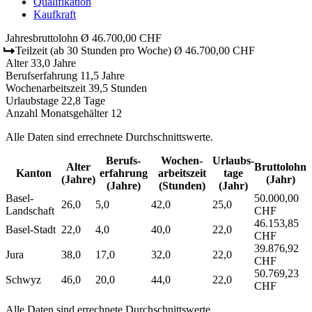
Qualifikation
Kaufkraft
Jahresbruttolohn
Ø 46.700,00 CHF
Teilzeit
(ab 30 Stunden pro Woche)
Ø 46.700,00 CHF
Alter
33,0 Jahre
Berufserfahrung
11,5 Jahre
Wochenarbeitszeit
39,5 Stunden
Urlaubstage
22,8 Tage
Anzahl Monatsgehälter
12
Alle Daten sind errechnete Durchschnittswerte.
Berufs­
Wochen­
Urlaubs­
Alter
Bruttolohn
Kanton
erfahrung
arbeitszeit
tage
(Jahre)
(Jahr)
(Jahre)
(Stunden)
(Jahr)
Basel-
50.000,00
26,0
5,0
42,0
25,0
Landschaft
CHF
46.153,85
Basel-Stadt
22,0
4,0
40,0
22,0
CHF
39.876,92
Jura
38,0
17,0
32,0
22,0
CHF
50.769,23
Schwyz
46,0
20,0
44,0
22,0
CHF
Alle Daten sind errechnete Durchschnittswerte.