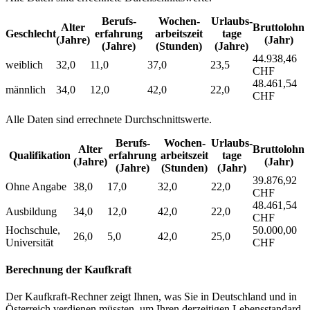
Berufs­
Wochen­
Urlaubs­
Alter
Bruttolohn
Geschlecht
erfahrung
arbeitszeit
tage
(Jahre)
(Jahr)
(Jahre)
(Stunden)
(Jahre)
44.938,46
weiblich
32,0
11,0
37,0
23,5
CHF
48.461,54
männlich
34,0
12,0
42,0
22,0
CHF
Alle Daten sind errechnete Durchschnittswerte.
Berufs­
Wochen­
Urlaubs­
Alter
Bruttolohn
Qualifikation
erfahrung
arbeitszeit
tage
(Jahre)
(Jahr)
(Jahre)
(Stunden)
(Jahr)
39.876,92
Ohne Angabe
38,0
17,0
32,0
22,0
CHF
48.461,54
Ausbildung
34,0
12,0
42,0
22,0
CHF
Hochschule,
50.000,00
26,0
5,0
42,0
25,0
Universität
CHF
Berechnung der Kaufkraft
Der Kaufkraft-Rechner zeigt Ihnen, was Sie in Deutschland und in
Österreich verdienen müssten, um Ihren derzeitigen Lebensstandard,