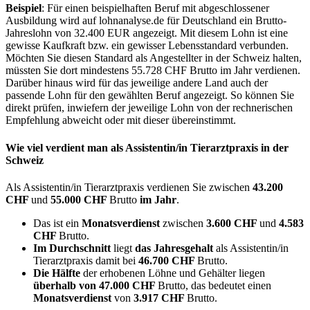
Beispiel
: Für einen beispielhaften Beruf mit abgeschlossener
Ausbildung wird auf lohnanalyse.de für Deutschland ein Brutto-
Jahreslohn von 32.400 EUR angezeigt. Mit diesem Lohn ist eine
gewisse Kaufkraft bzw. ein gewisser Lebensstandard verbunden.
Möchten Sie diesen Standard als Angestellter in der Schweiz halten,
müssten Sie dort mindestens 55.728 CHF Brutto im Jahr verdienen.
Darüber hinaus wird für das jeweilige andere Land auch der
passende Lohn für den gewählten Beruf angezeigt. So können Sie
direkt prüfen, inwiefern der jeweilige Lohn von der rechnerischen
Empfehlung abweicht oder mit dieser übereinstimmt.
Wie viel verdient man als
Assistentin/in Tierarztpraxis
in der
Schweiz
Als Assistentin/in Tierarztpraxis verdienen Sie zwischen
43.200
CHF
und
55.000 CHF
Brutto
im Jahr
.
Das ist ein
Monatsverdienst
zwischen
3.600 CHF
und
4.583
CHF
Brutto.
Im Durchschnitt
liegt
das Jahresgehalt
als Assistentin/in
Tierarztpraxis damit bei
46.700 CHF
Brutto.
Die Hälfte
der erhobenen Löhne und Gehälter liegen
überhalb von
47.000 CHF
Brutto, das bedeutet einen
Monatsverdienst
von
3.917 CHF
Brutto.