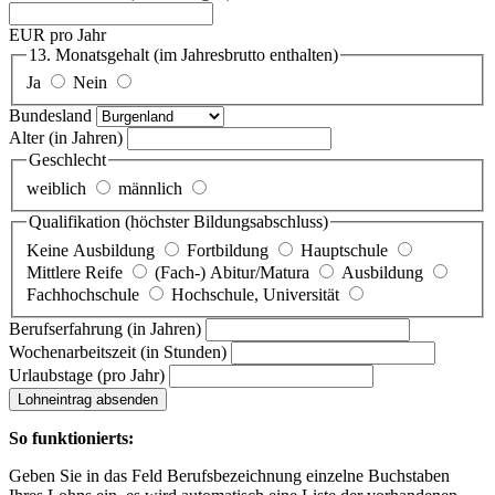
EUR pro Jahr
13. Monatsgehalt
(im Jahresbrutto enthalten)
Ja
Nein
Bundesland
Alter
(in Jahren)
Geschlecht
weiblich
männlich
Qualifikation
(höchster Bildungsabschluss)
Keine Ausbildung
Fortbildung
Hauptschule
Mittlere Reife
(Fach-) Abitur/Matura
Ausbildung
Fachhochschule
Hochschule, Universität
Berufserfahrung
(in Jahren)
Wochenarbeitszeit
(in Stunden)
Urlaubstage
(pro Jahr)
Lohneintrag absenden
So funktionierts:
Geben Sie in das Feld Berufsbezeichnung einzelne Buchstaben