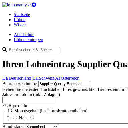
Startseite
Löhne
Wissen
Alle Löhne
Löhne eintragen
Ihren Lohneintrag
Supplier Qua
DE
Deutschland
CH
Schweiz
AT
Österreich
Berufsbezeichnung
Geben Sie die ersten Buchstaben Ihres gewunschten Berufes ein um ihn 
Jahresbruttolohn
(inkl. Zulagen)
EUR pro Jahr
13. Monatsgehalt
(im Jahresbrutto enthalten)
Ja
Nein
Bundesland