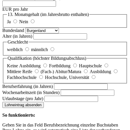
EUR pro Jahr
13. Monatsgehalt
(im Jahresbrutto enthalten)
Ja
Nein
Bundesland
Alter
(in Jahren)
Geschlecht
weiblich
männlich
Qualifikation
(höchster Bildungsabschluss)
Keine Ausbildung
Fortbildung
Hauptschule
Mittlere Reife
(Fach-) Abitur/Matura
Ausbildung
Fachhochschule
Hochschule, Universität
Berufserfahrung
(in Jahren)
Wochenarbeitszeit
(in Stunden)
Urlaubstage
(pro Jahr)
Lohneintrag absenden
So funktionierts:
Geben Sie in das Feld Berufsbezeichnung einzelne Buchstaben