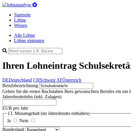
Startseite
Löhne
Wissen
Alle Löhne
Löhne eintragen
Ihren Lohneintrag
Schulsekretä
DE
Deutschland
CH
Schweiz
AT
Österreich
Berufsbezeichnung
Geben Sie die ersten Buchstaben Ihres gewunschten Berufes ein um ihn 
Jahresbruttolohn
(inkl. Zulagen)
EUR pro Jahr
13. Monatsgehalt
(im Jahresbrutto enthalten)
Ja
Nein
Bundesland