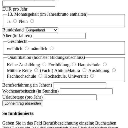
EUR pro Jahr
13. Monatsgehalt
(im Jahresbrutto enthalten)
Ja
Nein
Bundesland
Alter
(in Jahren)
Geschlecht
weiblich
männlich
Qualifikation
(höchster Bildungsabschluss)
Keine Ausbildung
Fortbildung
Hauptschule
Mittlere Reife
(Fach-) Abitur/Matura
Ausbildung
Fachhochschule
Hochschule, Universität
Berufserfahrung
(in Jahren)
Wochenarbeitszeit
(in Stunden)
Urlaubstage
(pro Jahr)
Lohneintrag absenden
So funktionierts:
Geben Sie in das Feld Berufsbezeichnung einzelne Buchstaben