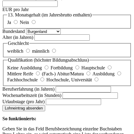
EUR pro Jahr
13. Monatsgehalt
(im Jahresbrutto enthalten)
Ja
Nein
Bundesland
Alter
(in Jahren)
Geschlecht
weiblich
männlich
Qualifikation
(höchster Bildungsabschluss)
Keine Ausbildung
Fortbildung
Hauptschule
Mittlere Reife
(Fach-) Abitur/Matura
Ausbildung
Fachhochschule
Hochschule, Universität
Berufserfahrung
(in Jahren)
Wochenarbeitszeit
(in Stunden)
Urlaubstage
(pro Jahr)
Lohneintrag absenden
So funktionierts:
Geben Sie in das Feld Berufsbezeichnung einzelne Buchstaben