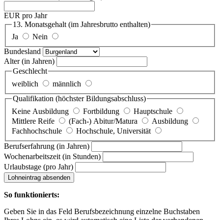
EUR pro Jahr
13. Monatsgehalt
(im Jahresbrutto enthalten)
Ja
Nein
Bundesland
Alter
(in Jahren)
Geschlecht
weiblich
männlich
Qualifikation
(höchster Bildungsabschluss)
Keine Ausbildung
Fortbildung
Hauptschule
Mittlere Reife
(Fach-) Abitur/Matura
Ausbildung
Fachhochschule
Hochschule, Universität
Berufserfahrung
(in Jahren)
Wochenarbeitszeit
(in Stunden)
Urlaubstage
(pro Jahr)
Lohneintrag absenden
So funktionierts:
Geben Sie in das Feld Berufsbezeichnung einzelne Buchstaben