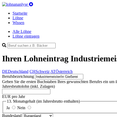
Startseite
Löhne
Wissen
Alle Löhne
Löhne eintragen
Ihren Lohneintrag
Industriemeis
DE
Deutschland
CH
Schweiz
AT
Österreich
Berufsbezeichnung
Geben Sie die ersten Buchstaben Ihres gewunschten Berufes ein um ihn 
Jahresbruttolohn
(inkl. Zulagen)
EUR pro Jahr
13. Monatsgehalt
(im Jahresbrutto enthalten)
Ja
Nein
Bundesland