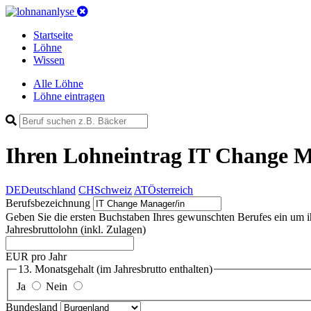
Startseite
Löhne
Wissen
Alle Löhne
Löhne eintragen
Ihren Lohneintrag
IT Change Ma
DE
Deutschland
CH
Schweiz
AT
Österreich
Berufsbezeichnung
Geben Sie die ersten Buchstaben Ihres gewunschten Berufes ein um ihn 
Jahresbruttolohn
(inkl. Zulagen)
EUR pro Jahr
13. Monatsgehalt
(im Jahresbrutto enthalten)
Ja
Nein
Bundesland