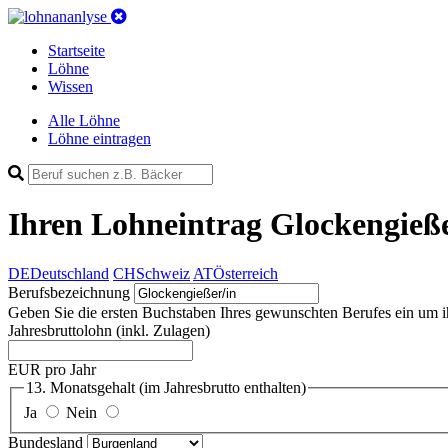
Startseite
Löhne
Wissen
Alle Löhne
Löhne eintragen
Ihren Lohneintrag
Glockengieße
DE
Deutschland
CH
Schweiz
AT
Österreich
Berufsbezeichnung
Geben Sie die ersten Buchstaben Ihres gewunschten Berufes ein um ihn 
Jahresbruttolohn
(inkl. Zulagen)
EUR pro Jahr
13. Monatsgehalt
(im Jahresbrutto enthalten)
Ja
Nein
Bundesland