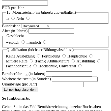
EUR pro Jahr
13. Monatsgehalt
(im Jahresbrutto enthalten)
Ja
Nein
Bundesland
Alter
(in Jahren)
Geschlecht
weiblich
männlich
Qualifikation
(höchster Bildungsabschluss)
Keine Ausbildung
Fortbildung
Hauptschule
Mittlere Reife
(Fach-) Abitur/Matura
Ausbildung
Fachhochschule
Hochschule, Universität
Berufserfahrung
(in Jahren)
Wochenarbeitszeit
(in Stunden)
Urlaubstage
(pro Jahr)
Lohneintrag absenden
So funktionierts:
Geben Sie in das Feld Berufsbezeichnung einzelne Buchstaben