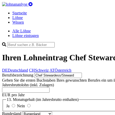
Startseite
Löhne
Wissen
Alle Löhne
Löhne eintragen
Ihren Lohneintrag
Chef Steward
DE
Deutschland
CH
Schweiz
AT
Österreich
Berufsbezeichnung
Geben Sie die ersten Buchstaben Ihres gewunschten Berufes ein um ihn 
Jahresbruttolohn
(inkl. Zulagen)
EUR pro Jahr
13. Monatsgehalt
(im Jahresbrutto enthalten)
Ja
Nein
Bundesland