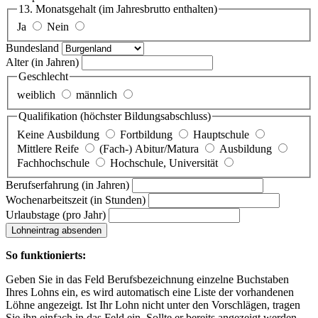
13. Monatsgehalt
(im Jahresbrutto enthalten)
Ja
Nein
Bundesland
Alter
(in Jahren)
Geschlecht
weiblich
männlich
Qualifikation
(höchster Bildungsabschluss)
Keine Ausbildung
Fortbildung
Hauptschule
Mittlere Reife
(Fach-) Abitur/Matura
Ausbildung
Fachhochschule
Hochschule, Universität
Berufserfahrung
(in Jahren)
Wochenarbeitszeit
(in Stunden)
Urlaubstage
(pro Jahr)
Lohneintrag absenden
So funktionierts:
Geben Sie in das Feld Berufsbezeichnung einzelne Buchstaben
Ihres Lohns ein, es wird automatisch eine Liste der vorhandenen
Löhne angezeigt. Ist Ihr Lohn nicht unter den Vorschlägen, tragen
Sie ihn einfach in das Feld ein. Sollte er bereits angezeigt werden,