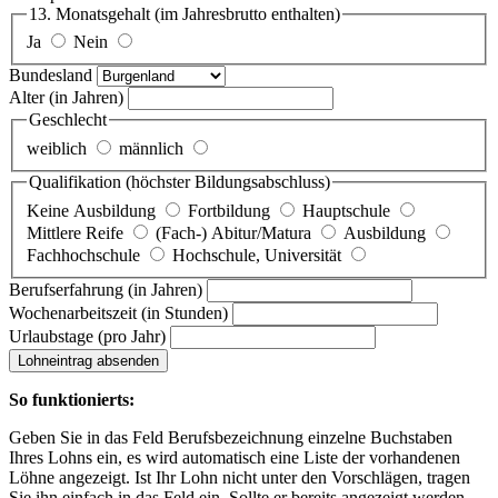
13. Monatsgehalt
(im Jahresbrutto enthalten)
Ja
Nein
Bundesland
Alter
(in Jahren)
Geschlecht
weiblich
männlich
Qualifikation
(höchster Bildungsabschluss)
Keine Ausbildung
Fortbildung
Hauptschule
Mittlere Reife
(Fach-) Abitur/Matura
Ausbildung
Fachhochschule
Hochschule, Universität
Berufserfahrung
(in Jahren)
Wochenarbeitszeit
(in Stunden)
Urlaubstage
(pro Jahr)
Lohneintrag absenden
So funktionierts:
Geben Sie in das Feld Berufsbezeichnung einzelne Buchstaben
Ihres Lohns ein, es wird automatisch eine Liste der vorhandenen
Löhne angezeigt. Ist Ihr Lohn nicht unter den Vorschlägen, tragen
Sie ihn einfach in das Feld ein. Sollte er bereits angezeigt werden,