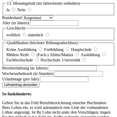
13. Monatsgehalt
(im Jahresbrutto enthalten)
Ja
Nein
Bundesland
Alter
(in Jahren)
Geschlecht
weiblich
männlich
Qualifikation
(höchster Bildungsabschluss)
Keine Ausbildung
Fortbildung
Hauptschule
Mittlere Reife
(Fach-) Abitur/Matura
Ausbildung
Fachhochschule
Hochschule, Universität
Berufserfahrung
(in Jahren)
Wochenarbeitszeit
(in Stunden)
Urlaubstage
(pro Jahr)
Lohneintrag absenden
So funktionierts:
Geben Sie in das Feld Berufsbezeichnung einzelne Buchstaben
Ihres Lohns ein, es wird automatisch eine Liste der vorhandenen
Löhne angezeigt. Ist Ihr Lohn nicht unter den Vorschlägen, tragen
Sie ihn einfach in das Feld ein. Sollte er bereits angezeigt werden,