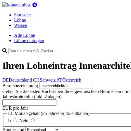
Startseite
Löhne
Wissen
Alle Löhne
Löhne eintragen
Ihren Lohneintrag
Innenarchite
DE
Deutschland
CH
Schweiz
AT
Österreich
Berufsbezeichnung
Geben Sie die ersten Buchstaben Ihres gewunschten Berufes ein um ihn 
Jahresbruttolohn
(inkl. Zulagen)
EUR pro Jahr
13. Monatsgehalt
(im Jahresbrutto enthalten)
Ja
Nein
Bundesland