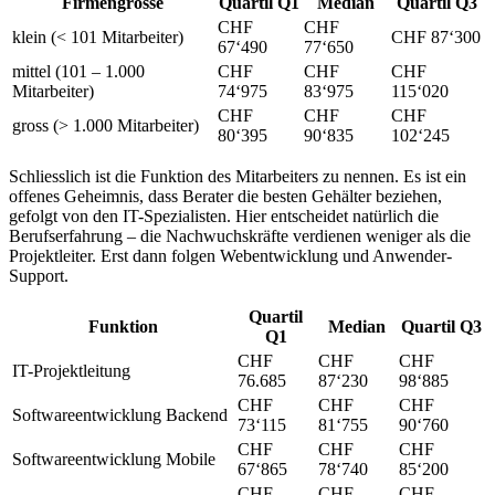
Firmengrösse
Quartil Q1
Median
Quartil Q3
CHF
CHF
klein (< 101 Mitarbeiter)
CHF 87‘300
67‘490
77‘650
mittel (101 – 1.000
CHF
CHF
CHF
Mitarbeiter)
74‘975
83‘975
115‘020
CHF
CHF
CHF
gross (> 1.000 Mitarbeiter)
80‘395
90‘835
102‘245
Schliesslich ist die Funktion des Mitarbeiters zu nennen. Es ist ein
offenes Geheimnis, dass Berater die besten Gehälter beziehen,
gefolgt von den IT-Spezialisten. Hier entscheidet natürlich die
Berufserfahrung – die Nachwuchskräfte verdienen weniger als die
Projektleiter. Erst dann folgen Webentwicklung und Anwender-
Support.
Quartil
Funktion
Median
Quartil Q3
Q1
CHF
CHF
CHF
IT-Projektleitung
76.685
87‘230
98‘885
CHF
CHF
CHF
Softwareentwicklung Backend
73‘115
81‘755
90‘760
CHF
CHF
CHF
Softwareentwicklung Mobile
67‘865
78‘740
85‘200
CHF
CHF
CHF