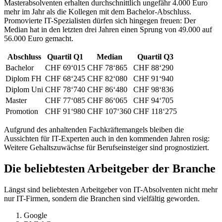
Masterabsolventen erhalten durchschnittlich ungefähr 4.000 Euro
mehr im Jahr als die Kollegen mit dem Bachelor-Abschluss.
Promovierte IT-Spezialisten dürfen sich hingegen freuen: Der
Median hat in den letzten drei Jahren einen Sprung von 49.000 auf
56.000 Euro gemacht.
Abschluss
Quartil Q1
Median
Quartil Q3
Bachelor
CHF 69‘015
CHF 78‘865
CHF 88‘290
Diplom FH
CHF 68‘245
CHF 82‘080
CHF 91‘940
Diplom Uni
CHF 78‘740
CHF 86‘480
CHF 98‘836
Master
CHF 77‘085
CHF 86‘065
CHF 94‘705
Promotion
CHF 91‘980
CHF 107‘360
CHF 118‘275
Aufgrund des anhaltenden Fachkräftemangels bleiben die
Aussichten für IT-Experten auch in den kommenden Jahren rosig:
Weitere Gehaltszuwächse für Berufseinsteiger sind prognostiziert.
Die beliebtesten Arbeitgeber der Branche
Längst sind beliebtesten Arbeitgeber von IT-Absolventen nicht mehr
nur IT-Firmen, sondern die Branchen sind vielfältig geworden.
Google