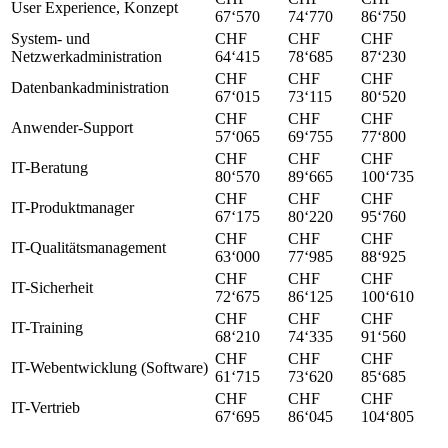
User Experience, Konzept
67‘570
74‘770
86‘750
System- und
CHF
CHF
CHF
Netzwerkadministration
64‘415
78‘685
87‘230
CHF
CHF
CHF
Datenbankadministration
67‘015
73‘115
80‘520
CHF
CHF
CHF
Anwender-Support
57‘065
69‘755
77‘800
CHF
CHF
CHF
IT-Beratung
80‘570
89‘665
100‘735
CHF
CHF
CHF
IT-Produktmanager
67‘175
80‘220
95‘760
CHF
CHF
CHF
IT-Qualitätsmanagement
63‘000
77‘985
88‘925
CHF
CHF
CHF
IT-Sicherheit
72‘675
86‘125
100‘610
CHF
CHF
CHF
IT-Training
68‘210
74‘335
91‘560
CHF
CHF
CHF
IT-Webentwicklung (Software)
61‘715
73‘620
85‘685
CHF
CHF
CHF
IT-Vertrieb
67‘695
86‘045
104‘805