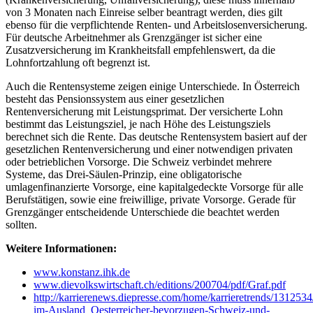
von 3 Monaten nach Einreise selber beantragt werden, dies gilt
ebenso für die verpflichtende Renten- und Arbeitslosenversicherung.
Für deutsche Arbeitnehmer als Grenzgänger ist sicher eine
Zusatzversicherung im Krankheitsfall empfehlenswert, da die
Lohnfortzahlung oft begrenzt ist.
Auch die Rentensysteme zeigen einige Unterschiede. In Österreich
besteht das Pensionssystem aus einer gesetzlichen
Rentenversicherung mit Leistungsprimat. Der versicherte Lohn
bestimmt das Leistungsziel, je nach Höhe des Leistungsziels
berechnet sich die Rente. Das deutsche Rentensystem basiert auf der
gesetzlichen Rentenversicherung und einer notwendigen privaten
oder betrieblichen Vorsorge. Die Schweiz verbindet mehrere
Systeme, das Drei-Säulen-Prinzip, eine obligatorische
umlagenfinanzierte Vorsorge, eine kapitalgedeckte Vorsorge für alle
Berufstätigen, sowie eine freiwillige, private Vorsorge. Gerade für
Grenzgänger entscheidende Unterschiede die beachtet werden
sollten.
Weitere Informationen:
www.konstanz.ihk.de
www.dievolkswirtschaft.ch/editions/200704/pdf/Graf.pdf
http://karrierenews.diepresse.com/home/karrieretrends/1312534
im-Ausland_Oesterreicher-bevorzugen-Schweiz-und-