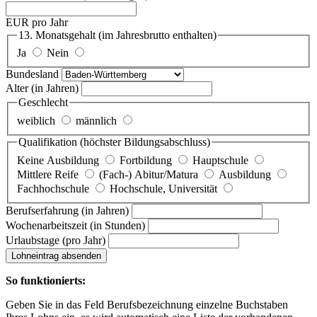
EUR pro Jahr
13. Monatsgehalt
(im Jahresbrutto enthalten)
Ja
Nein
Bundesland
Alter
(in Jahren)
Geschlecht
weiblich
männlich
Qualifikation
(höchster Bildungsabschluss)
Keine Ausbildung
Fortbildung
Hauptschule
Mittlere Reife
(Fach-) Abitur/Matura
Ausbildung
Fachhochschule
Hochschule, Universität
Berufserfahrung
(in Jahren)
Wochenarbeitszeit
(in Stunden)
Urlaubstage
(pro Jahr)
Lohneintrag absenden
So funktionierts:
Geben Sie in das Feld Berufsbezeichnung einzelne Buchstaben