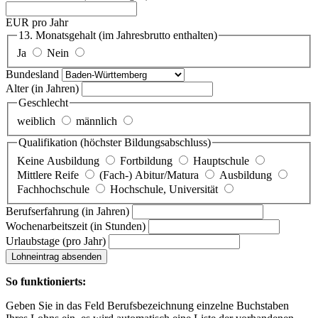
EUR pro Jahr
13. Monatsgehalt
(im Jahresbrutto enthalten)
Ja
Nein
Bundesland
Alter
(in Jahren)
Geschlecht
weiblich
männlich
Qualifikation
(höchster Bildungsabschluss)
Keine Ausbildung
Fortbildung
Hauptschule
Mittlere Reife
(Fach-) Abitur/Matura
Ausbildung
Fachhochschule
Hochschule, Universität
Berufserfahrung
(in Jahren)
Wochenarbeitszeit
(in Stunden)
Urlaubstage
(pro Jahr)
Lohneintrag absenden
So funktionierts:
Geben Sie in das Feld Berufsbezeichnung einzelne Buchstaben