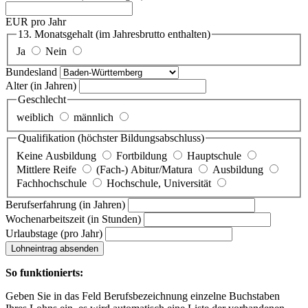
EUR pro Jahr
13. Monatsgehalt
(im Jahresbrutto enthalten)
Ja
Nein
Bundesland
Alter
(in Jahren)
Geschlecht
weiblich
männlich
Qualifikation
(höchster Bildungsabschluss)
Keine Ausbildung
Fortbildung
Hauptschule
Mittlere Reife
(Fach-) Abitur/Matura
Ausbildung
Fachhochschule
Hochschule, Universität
Berufserfahrung
(in Jahren)
Wochenarbeitszeit
(in Stunden)
Urlaubstage
(pro Jahr)
Lohneintrag absenden
So funktionierts:
Geben Sie in das Feld Berufsbezeichnung einzelne Buchstaben