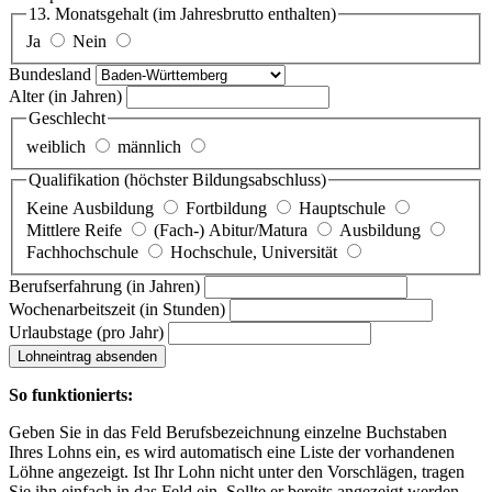
13. Monatsgehalt
(im Jahresbrutto enthalten)
Ja
Nein
Bundesland
Alter
(in Jahren)
Geschlecht
weiblich
männlich
Qualifikation
(höchster Bildungsabschluss)
Keine Ausbildung
Fortbildung
Hauptschule
Mittlere Reife
(Fach-) Abitur/Matura
Ausbildung
Fachhochschule
Hochschule, Universität
Berufserfahrung
(in Jahren)
Wochenarbeitszeit
(in Stunden)
Urlaubstage
(pro Jahr)
Lohneintrag absenden
So funktionierts:
Geben Sie in das Feld Berufsbezeichnung einzelne Buchstaben
Ihres Lohns ein, es wird automatisch eine Liste der vorhandenen
Löhne angezeigt. Ist Ihr Lohn nicht unter den Vorschlägen, tragen
Sie ihn einfach in das Feld ein. Sollte er bereits angezeigt werden,