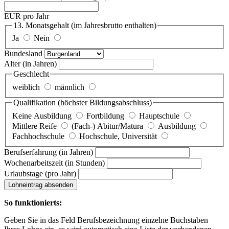
EUR pro Jahr
13. Monatsgehalt
(im Jahresbrutto enthalten)
Ja
Nein
Bundesland
Alter
(in Jahren)
Geschlecht
weiblich
männlich
Qualifikation
(höchster Bildungsabschluss)
Keine Ausbildung
Fortbildung
Hauptschule
Mittlere Reife
(Fach-) Abitur/Matura
Ausbildung
Fachhochschule
Hochschule, Universität
Berufserfahrung
(in Jahren)
Wochenarbeitszeit
(in Stunden)
Urlaubstage
(pro Jahr)
Lohneintrag absenden
So funktionierts:
Geben Sie in das Feld Berufsbezeichnung einzelne Buchstaben