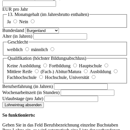
EUR pro Jahr
13. Monatsgehalt
(im Jahresbrutto enthalten)
Ja
Nein
Bundesland
Alter
(in Jahren)
Geschlecht
weiblich
männlich
Qualifikation
(höchster Bildungsabschluss)
Keine Ausbildung
Fortbildung
Hauptschule
Mittlere Reife
(Fach-) Abitur/Matura
Ausbildung
Fachhochschule
Hochschule, Universität
Berufserfahrung
(in Jahren)
Wochenarbeitszeit
(in Stunden)
Urlaubstage
(pro Jahr)
Lohneintrag absenden
So funktionierts:
Geben Sie in das Feld Berufsbezeichnung einzelne Buchstaben