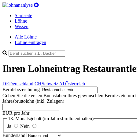
Startseite
Löhne
Wissen
Alle Löhne
Löhne eintragen
Ihren Lohneintrag
Restaurantlei
DE
Deutschland
CH
Schweiz
AT
Österreich
Berufsbezeichnung
Geben Sie die ersten Buchstaben Ihres gewunschten Berufes ein um ihn 
Jahresbruttolohn
(inkl. Zulagen)
EUR pro Jahr
13. Monatsgehalt
(im Jahresbrutto enthalten)
Ja
Nein
Bundesland