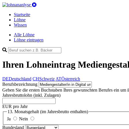
Startseite
Löhne
Wissen
Alle Löhne
Löhne eintragen
Ihren Lohneintrag
Mediengestalt
DE
Deutschland
CH
Schweiz
AT
Österreich
Berufsbezeichnung
Geben Sie die ersten Buchstaben Ihres gewunschten Berufes ein um ihn 
Jahresbruttolohn
(inkl. Zulagen)
EUR pro Jahr
13. Monatsgehalt
(im Jahresbrutto enthalten)
Ja
Nein
Bundesland