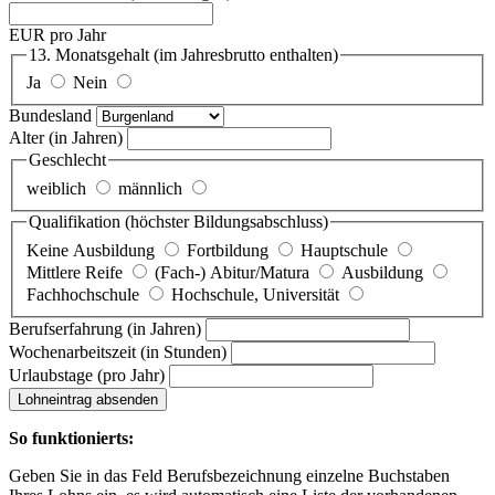
EUR pro Jahr
13. Monatsgehalt
(im Jahresbrutto enthalten)
Ja
Nein
Bundesland
Alter
(in Jahren)
Geschlecht
weiblich
männlich
Qualifikation
(höchster Bildungsabschluss)
Keine Ausbildung
Fortbildung
Hauptschule
Mittlere Reife
(Fach-) Abitur/Matura
Ausbildung
Fachhochschule
Hochschule, Universität
Berufserfahrung
(in Jahren)
Wochenarbeitszeit
(in Stunden)
Urlaubstage
(pro Jahr)
Lohneintrag absenden
So funktionierts:
Geben Sie in das Feld Berufsbezeichnung einzelne Buchstaben