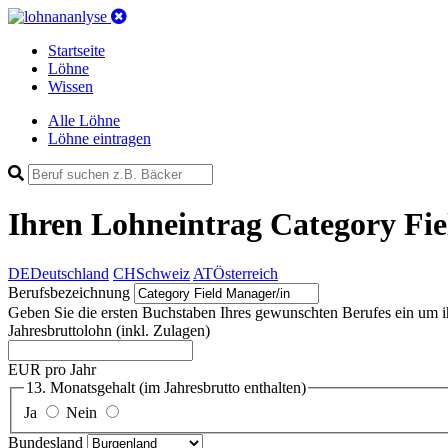
Startseite
Löhne
Wissen
Alle Löhne
Löhne eintragen
Ihren Lohneintrag
Category Fie
DE
Deutschland
CH
Schweiz
AT
Österreich
Berufsbezeichnung
Geben Sie die ersten Buchstaben Ihres gewunschten Berufes ein um ihn 
Jahresbruttolohn
(inkl. Zulagen)
EUR pro Jahr
13. Monatsgehalt
(im Jahresbrutto enthalten)
Ja
Nein
Bundesland