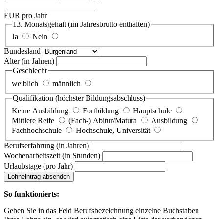
EUR pro Jahr
13. Monatsgehalt
(im Jahresbrutto enthalten)
Ja
Nein
Bundesland
Alter
(in Jahren)
Geschlecht
weiblich
männlich
Qualifikation
(höchster Bildungsabschluss)
Keine Ausbildung
Fortbildung
Hauptschule
Mittlere Reife
(Fach-) Abitur/Matura
Ausbildung
Fachhochschule
Hochschule, Universität
Berufserfahrung
(in Jahren)
Wochenarbeitszeit
(in Stunden)
Urlaubstage
(pro Jahr)
Lohneintrag absenden
So funktionierts:
Geben Sie in das Feld Berufsbezeichnung einzelne Buchstaben