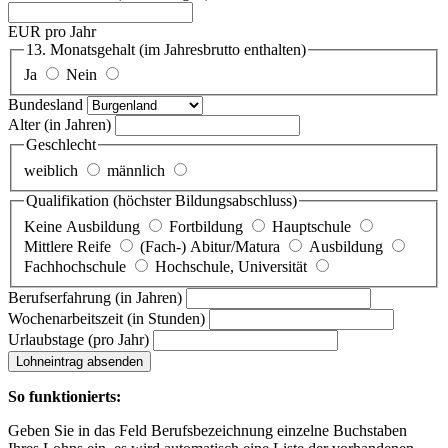
EUR pro Jahr
13. Monatsgehalt
(im Jahresbrutto enthalten)
Ja
Nein
Bundesland
Alter
(in Jahren)
Geschlecht
weiblich
männlich
Qualifikation
(höchster Bildungsabschluss)
Keine Ausbildung
Fortbildung
Hauptschule
Mittlere Reife
(Fach-) Abitur/Matura
Ausbildung
Fachhochschule
Hochschule, Universität
Berufserfahrung
(in Jahren)
Wochenarbeitszeit
(in Stunden)
Urlaubstage
(pro Jahr)
Lohneintrag absenden
So funktionierts:
Geben Sie in das Feld Berufsbezeichnung einzelne Buchstaben